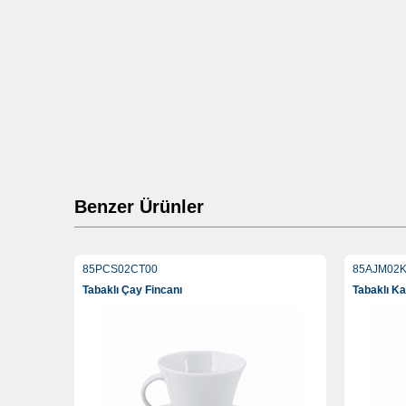
Benzer Ürünler
85PCS02CT00
85AJM02K
Tabaklı Çay Fincanı
Tabaklı K