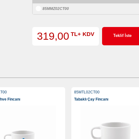
85MMZ02CT00
319,00
TL+ KDV
Teklif İste
T00
85MTL02CT00
ahve Fincanı
Tabaklı Çay Fincanı