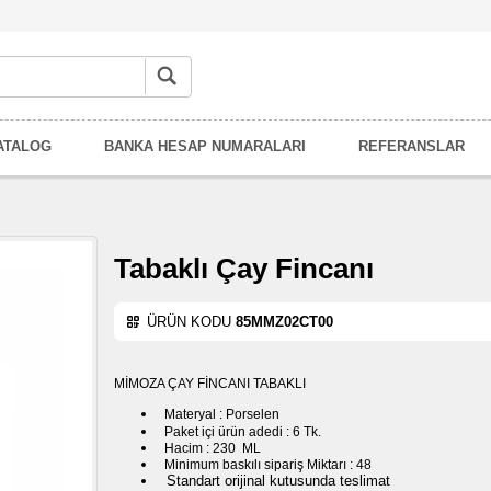
ATALOG
BANKA HESAP NUMARALARI
REFERANSLAR
Tabaklı Çay Fincanı
ÜRÜN KODU
85MMZ02CT00
MİMOZA ÇAY FİNCANI TABAKLI
Materyal : Porselen
Paket içi ürün adedi : 6 Tk.
Hacim : 230 ML
Minimum baskılı sipariş Miktarı : 48
Standart orijinal kutusunda teslimat