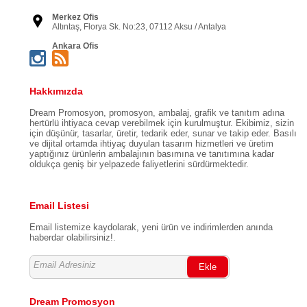
Merkez Ofis
Altıntaş, Florya Sk. No:23, 07112 Aksu / Antalya
Ankara Ofis
Öveçler, 1335. Sk. Başak Apt No:20 Daire:4, 06460
Çankaya / Ankara
Bursa Ofis
Hakkımızda
Kükürtlü, Kükürtlü Cd. Yeşilkent Sitesi 72/2 B Blok
No:72/2, 16080 Osmangazi / Bursa
Dream Promosyon, promosyon, ambalaj, grafik ve tanıtım adına
hertürlü ihtiyaca cevap verebilmek için kurulmuştur. Ekibimiz, sizin
İstanbul Ofis
Kemankeş Karamustafa Paşa, Mahallesi, Baş Cerrah Sk.
için düşünür, tasarlar, üretir, tedarik eder, sunar ve takip eder. Basılı
No:4/3, 34425 Beyoğlu / İstanbul
ve dijital ortamda ihtiyaç duyulan tasarım hizmetleri ve üretim
yaptığınız ürünlerin ambalajının basımına ve tanıtımına kadar
İzmir Ofis
oldukça geniş bir yelpazede faliyetlerini sürdürmektedir.
Adalet, 1594/1. Sk. No: 1 Kat: 2, Daire: 38, 35530
Bayraklı / İzmir
Email Listesi
Email listemize kaydolarak, yeni ürün ve indirimlerden anında
haberdar olabilirsiniz!.
Ekle
Dream Promosyon