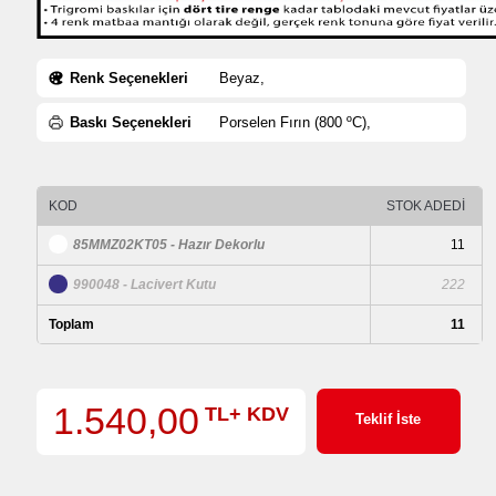
Renk Seçenekleri
Beyaz,
Baskı Seçenekleri
Porselen Fırın (800 ºC),
KOD
STOK ADEDİ
85MMZ02KT05 - Hazır Dekorlu
11
990048 - Lacivert Kutu
222
Toplam
11
1.540,00
TL+ KDV
Teklif İste