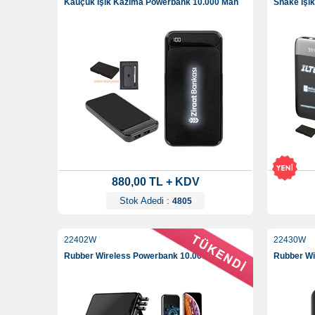
Kauçuk Işık Kazıma Powerbank 10.000 Mah
Shake Işı
880,00 TL + KDV
Stok Adedi :
4805
22402W
22430W
Rubber Wireless Powerbank 10.000 Mah
Rubber Wi