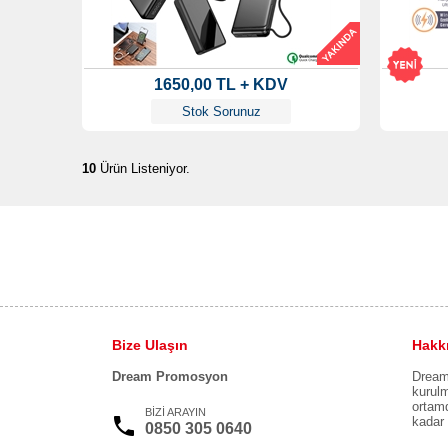
1650,00 TL + KDV
Stok Sorunuz
10
Ürün Listeniyor.
Bize Ulaşın
Hakk
Dream Promosyon
Dream 
kurulm
ortamd
BİZİ ARAYIN
kadar 
0850 305 0640