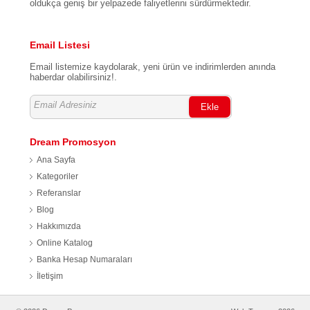
oldukça geniş bir yelpazede faliyetlerini sürdürmektedir.
Adalet, 1594/1. Sk. No: 1 Kat: 2, Daire: 38, 35530
Bayraklı / İzmir
Email Listesi
Email listemize kaydolarak, yeni ürün ve indirimlerden anında
haberdar olabilirsiniz!.
Ekle
Dream Promosyon
Ana Sayfa
Kategoriler
Referanslar
Blog
Hakkımızda
Online Katalog
Banka Hesap Numaraları
İletişim