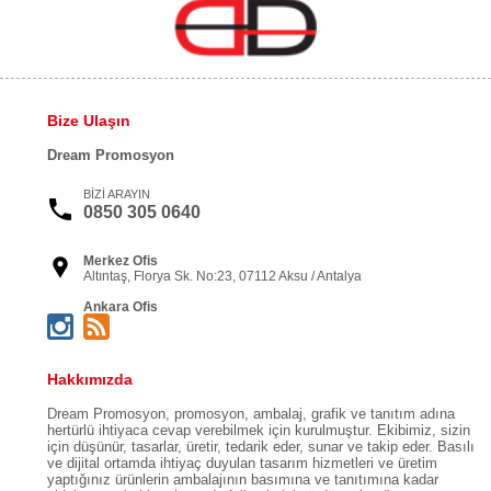
Bize Ulaşın
Dream Promosyon
BİZİ ARAYIN
0850 305 0640
Merkez Ofis
Altıntaş, Florya Sk. No:23, 07112 Aksu / Antalya
Ankara Ofis
Öveçler, 1335. Sk. Başak Apt No:20 Daire:4, 06460
Çankaya / Ankara
Bursa Ofis
Hakkımızda
Kükürtlü, Kükürtlü Cd. Yeşilkent Sitesi 72/2 B Blok
No:72/2, 16080 Osmangazi / Bursa
Dream Promosyon, promosyon, ambalaj, grafik ve tanıtım adına
hertürlü ihtiyaca cevap verebilmek için kurulmuştur. Ekibimiz, sizin
İstanbul Ofis
Kemankeş Karamustafa Paşa, Mahallesi, Baş Cerrah Sk.
için düşünür, tasarlar, üretir, tedarik eder, sunar ve takip eder. Basılı
No:4/3, 34425 Beyoğlu / İstanbul
ve dijital ortamda ihtiyaç duyulan tasarım hizmetleri ve üretim
yaptığınız ürünlerin ambalajının basımına ve tanıtımına kadar
İzmir Ofis