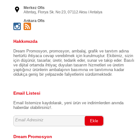
Merkez Ofis
Altıntaş, Florya Sk. No:23, 07112 Aksu / Antalya
Ankara Ofis
Öveçler, 1335. Sk. Başak Apt No:20 Daire:4, 06460
Çankaya / Ankara
Bursa Ofis
Hakkımızda
Kükürtlü, Kükürtlü Cd. Yeşilkent Sitesi 72/2 B Blok
No:72/2, 16080 Osmangazi / Bursa
Dream Promosyon, promosyon, ambalaj, grafik ve tanıtım adına
hertürlü ihtiyaca cevap verebilmek için kurulmuştur. Ekibimiz, sizin
İstanbul Ofis
Kemankeş Karamustafa Paşa, Mahallesi, Baş Cerrah Sk.
için düşünür, tasarlar, üretir, tedarik eder, sunar ve takip eder. Basılı
No:4/3, 34425 Beyoğlu / İstanbul
ve dijital ortamda ihtiyaç duyulan tasarım hizmetleri ve üretim
yaptığınız ürünlerin ambalajının basımına ve tanıtımına kadar
İzmir Ofis
oldukça geniş bir yelpazede faliyetlerini sürdürmektedir.
Adalet, 1594/1. Sk. No: 1 Kat: 2, Daire: 38, 35530
Bayraklı / İzmir
Email Listesi
Email listemize kaydolarak, yeni ürün ve indirimlerden anında
haberdar olabilirsiniz!.
Ekle
Dream Promosyon