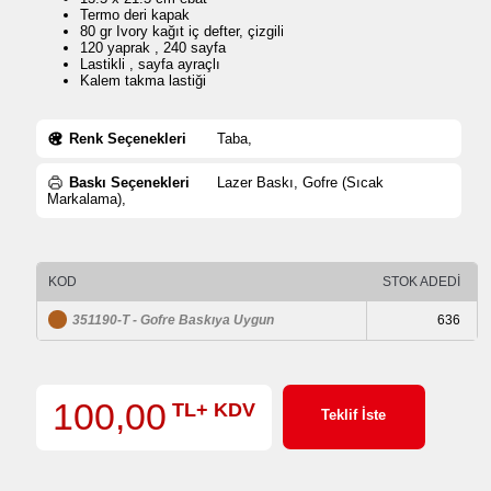
Termo deri kapak
80 gr Ivory kağıt iç defter, çizgili
120 yaprak , 240 sayfa
Lastikli , sayfa ayraçlı
Kalem takma lastiği
Renk Seçenekleri
Taba,
Baskı Seçenekleri
Lazer Baskı, Gofre (Sıcak
Markalama),
KOD
STOK ADEDİ
351190-T - Gofre Baskıya Uygun
636
100,00
TL+ KDV
Teklif İste