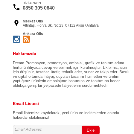
BİZİ ARAYIN
0850 305 0640
Merkez Ofis
Altıntaş, Florya Sk. No:23, 07112 Aksu / Antalya
Ankara Ofis
Öveçler, 1335. Sk. Başak Apt No:20 Daire:4, 06460
Çankaya / Ankara
Bursa Ofis
Hakkımızda
Kükürtlü, Kükürtlü Cd. Yeşilkent Sitesi 72/2 B Blok
No:72/2, 16080 Osmangazi / Bursa
Dream Promosyon, promosyon, ambalaj, grafik ve tanıtım adına
hertürlü ihtiyaca cevap verebilmek için kurulmuştur. Ekibimiz, sizin
İstanbul Ofis
Kemankeş Karamustafa Paşa, Mahallesi, Baş Cerrah Sk.
için düşünür, tasarlar, üretir, tedarik eder, sunar ve takip eder. Basılı
No:4/3, 34425 Beyoğlu / İstanbul
ve dijital ortamda ihtiyaç duyulan tasarım hizmetleri ve üretim
yaptığınız ürünlerin ambalajının basımına ve tanıtımına kadar
İzmir Ofis
oldukça geniş bir yelpazede faliyetlerini sürdürmektedir.
Adalet, 1594/1. Sk. No: 1 Kat: 2, Daire: 38, 35530
Bayraklı / İzmir
Email Listesi
Email listemize kaydolarak, yeni ürün ve indirimlerden anında
haberdar olabilirsiniz!.
Ekle