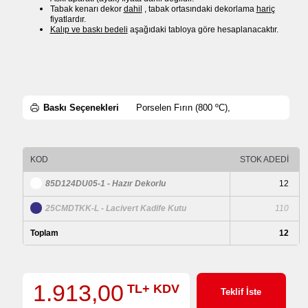
Tabak kenarı dekor
dahil
, tabak ortasındaki dekorlama
hariç
fiyatlardır.
Kalıp ve baskı bedeli
aşağıdaki tabloya göre hesaplanacaktır.
Baskı Seçenekleri
Porselen Fırın (800 ºC),
KOD
STOK ADEDİ
85D124DU05-1 - Hazır Dekorlu
12
25CMDTKK-L - Lacivert Kadife Kutu
110
Toplam
12
1.913,00
TL+ KDV
Teklif İste